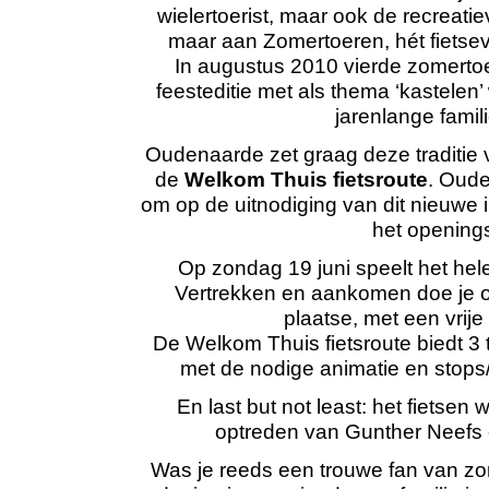
wielertoerist, maar ook de recreatiev
maar aan Zomertoeren, hét fiets
In augustus 2010 vierde zomertoe
feesteditie met als thema ‘kastele
jarenlange famil
Oudenaarde zet graag deze traditie v
de
Welkom Thuis fietsroute
. Oude
om op de uitnodiging van dit nieuwe in
het openings
Op zondag 19 juni speelt het hel
Vertrekken en aankomen doe je op
plaatse, met een vrije
De Welkom Thuis fietsroute biedt 3
met de nodige animatie en stop
En last but not least: het fietse
optreden van Gunther Neefs
Was je reeds een trouwe fan van zom